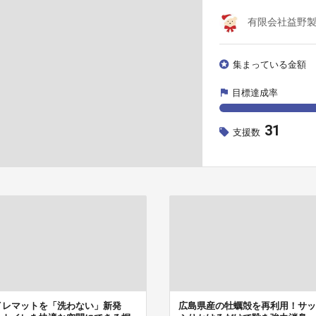
有限会社益野
集まっている金額
目標達成率
31
支援数
イレマットを「洗わない」新発
広島県産の牡蠣殻を再利用！サッ