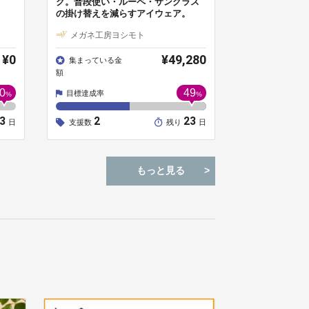
ク。普段使い・ルーペ・サングラス
の掛け替えを減らすアイウェア。
メガネ工房ヨシモト
¥0
¥49,280
集まっている金
額
0
49
目標達成率
%
%
23
2
23
日
支援数
残り
日
もっと見る