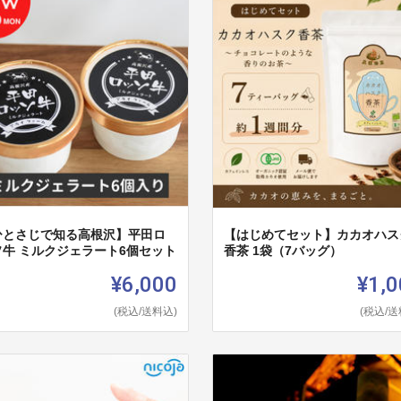
ひとさじで知る高根沢】平田ロ
【はじめてセット】カカオハス
ソ牛 ミルクジェラート6個セット
香茶 1袋（7バッグ）
¥6,000
¥1,0
(税込/送料込)
(税込/送