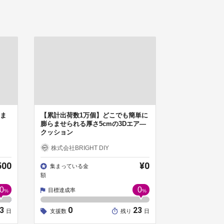
ま
【累計出荷数1万個】どこでも簡単に
膨らませられる厚さ5cmの3Dエア―
クッション
株式会社BRIGHT DIY
500
¥0
集まっている金
額
0
0
目標達成率
%
%
23
0
23
日
支援数
残り
日