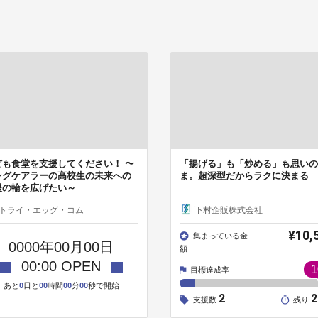
ども食堂を支援してください！ 〜
「揚げる」も「炒める」も思いの
ングケアラーの高校生の未来への
ま。超深型だからラクに決まる
援の輪を広げたい～
トライ・エッグ・コム
下村企販株式会社
¥10,
集まっている金
0000
年
00
月
00
日
額
00
:
00
OPEN
1
目標達成率
あと
0
日と
00
時間
00
分
00
秒で開始
2
支援数
残り