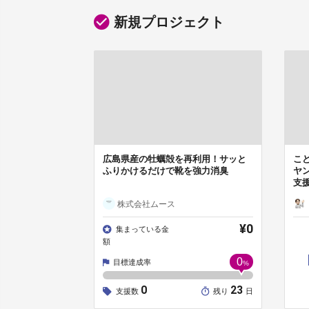
新規プロジェクト
広島県産の牡蠣殻を再利用！サッと
こ
ふりかけるだけで靴を強力消臭
ヤ
支
株式会社ムース
¥0
集まっている金
額
0
目標達成率
%
0
23
支援数
残り
日