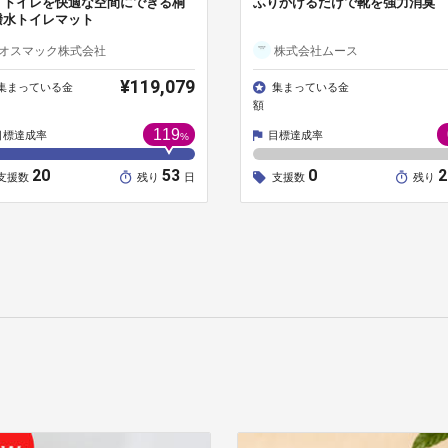
。トイレを快適な空間にできる桐
ふりかけるだけで靴を強力消臭
撥水トイレマット
オスマック株式会社
株式会社ムース
¥119,079
集まっている金
集まっている金
額
119
目標達成率
目標達成率
%
20
53
0
支援数
残り
日
支援数
残り