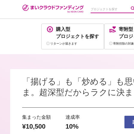
購入型
寄附型
プロジェクト
を探す
プロジ
リターンが
届きます
寄附控除の
対象
「揚げる」も「炒める」も思
ま。超深型だからラクに決ま
集まった金額
達成率
¥10,500
10%