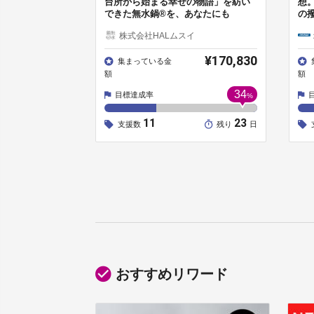
台所から始まる幸せの物語」を紡い
想
できた無水鍋®を、あなたにも
の
株式会社HALムスイ
¥170,830
集まっている金
額
額
34
目標達成率
%
11
23
支援数
残り
日
おすすめリワード