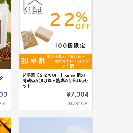
超早割【２２％OFF】kirisai桐の
ク
冷蔵ぬか漬け鉢＋熟成ぬか床1kgセ
ット
00
¥7,004
料込)
(税込/送料込)