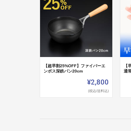
【超早割25%OFF】ファイバーエ
【早
ンボス深鉄パン20cm
通常
¥2,800
(税込/送料込)