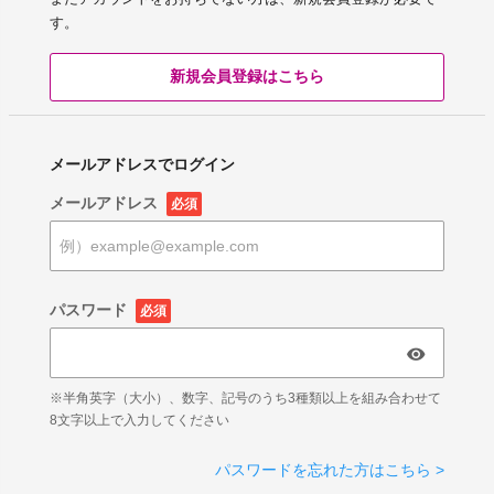
す。
新規会員登録はこちら
メールアドレスでログイン
メールアドレス
必須
パスワード
必須
※半角英字（大小）、数字、記号のうち3種類以上を組み合わせて
8文字以上で入力してください
パスワードを忘れた方はこちら >