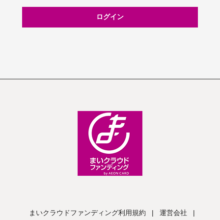
ログイン
まいクラウドファンディング利用規約
|
運営会社
|