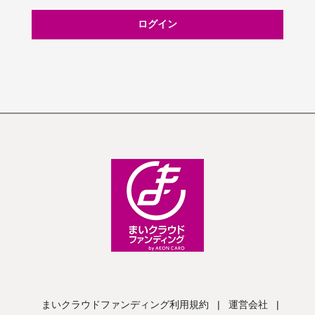
ログイン
まいクラウドファンディング利用規約
|
運営会社
|