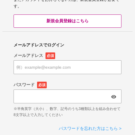
す。
新規会員登録はこちら
メールアドレスでログイン
メールアドレス
必須
パスワード
必須
※半角英字（大小）、数字、記号のうち3種類以上を組み合わせて
8文字以上で入力してください
パスワードを忘れた方はこちら >