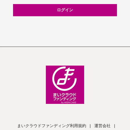
ログイン
まいクラウドファンディング利用規約
|
運営会社
|