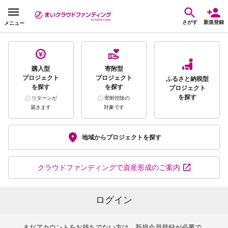
さがす
新規登録
メニュー
購入型
寄附型
プロジェクト
プロジェクト
ふるさと納税型
を探す
を探す
プロジェクト
を探す
リターンが
寄附控除の
届きます
対象です
地域から
プロジェクトを探す
クラウドファンディング
で資産形成のご案内
ログイン
まだアカウントをお持ちでない方は、新規会員登録が必要で