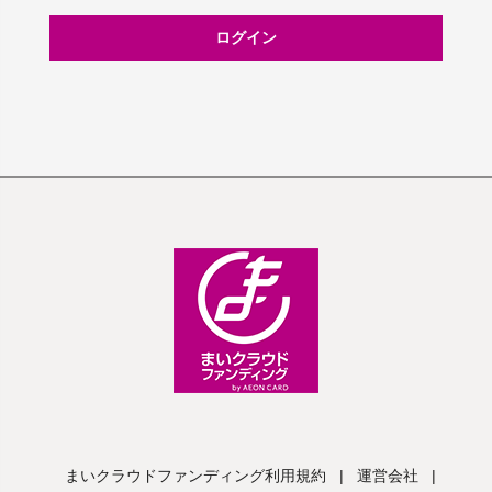
ログイン
まいクラウドファンディング利用規約
|
運営会社
|