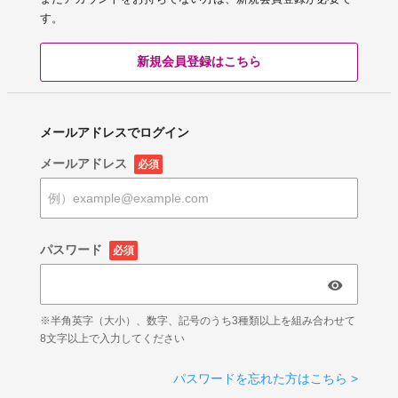
す。
新規会員登録はこちら
メールアドレスでログイン
メールアドレス
必須
パスワード
必須
※半角英字（大小）、数字、記号のうち3種類以上を組み合わせて
8文字以上で入力してください
パスワードを忘れた方はこちら >