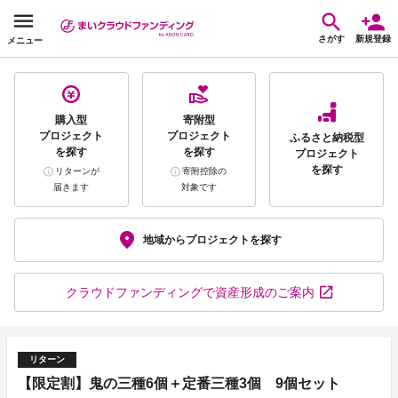
さがす
新規登録
メニュー
購入型
寄附型
プロジェクト
プロジェクト
ふるさと納税型
を探す
を探す
プロジェクト
を探す
リターンが
寄附控除の
届きます
対象です
地域から
プロジェクトを探す
クラウドファンディング
で資産形成のご案内
リターン
【限定割】鬼の三種6個＋定番三種3個 9個セット