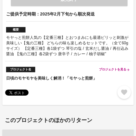
ご提供予定時期：2025年2月下旬から順次発送
概要
モヤっと煎餅人気の【定番三種】とおつまみにも最適ピリッと刺激が
美味しい【鬼の三種】 どちらの味も楽しめるセットです。（全て60g
サイズ） 【定番三種】各1袋ずつ 琴引の塩 / 玄米だし醤油 / 再仕込み
醤油 【鬼の三種】各2袋ずつ 唐辛子 / カレー / 柚子胡椒"
プロジェクト名
プロジェクトを見る
arrow_forward
日頃のモヤモヤを美味しく解消！「モヤっと煎餅」
favorite
このプロジェクトのほかのリターン