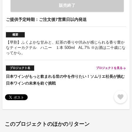
販売終了
ご提供予定時期：ご注文後7営業日以内発送
概要
【早割】ふくよかな甘みと、紅茶の香りや渋みが感じられる香り豊か
なティーカクテル ハニー １本 500ml AL.7% ※お酒は二十歳にな
ってから。
プロジェクト名
プロジェクトを見る
arrow_forward
日本ワインがもっと飲まれる世の中を作りたい！ソムリエ社長が挑む
日本ワインの未来を紡ぐ挑戦
favorite
このプロジェクトのほかのリターン