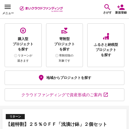
さがす
新規登録
メニュー
購入型
寄附型
プロジェクト
プロジェクト
ふるさと納税型
を探す
を探す
プロジェクト
を探す
リターンが
寄附控除の
届きます
対象です
地域から
プロジェクトを探す
クラウドファンディング
で資産形成のご案内
リターン
【超特割】２５％ＯＦＦ「浅漬け鉢」２個セット