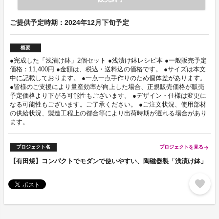
ご提供予定時期：2024年12月下旬予定
概要
●完成した「浅漬け鉢」2個セット ●浅漬け鉢レシピ本 ●一般販売予定
価格：11,400円 ●金額は、税込・送料込の価格です。 ●サイズは本文
中に記載しております。 ●一点一点手作りのため個体差があります。
●皆様のご支援により量産効率が向上した場合、正規販売価格が販売
予定価格より下がる可能性もございます。 ●デザイン・仕様は変更に
なる可能性もございます。ご了承ください。 ●ご注文状況、使用部材
の供給状況、製造工程上の都合等により出荷時期が遅れる場合があり
ます。
プロジェクト名
プロジェクトを見る
arrow_forward
【有田焼】コンパクトでモダンで使いやすい、陶磁器製「浅漬け鉢」
favorite