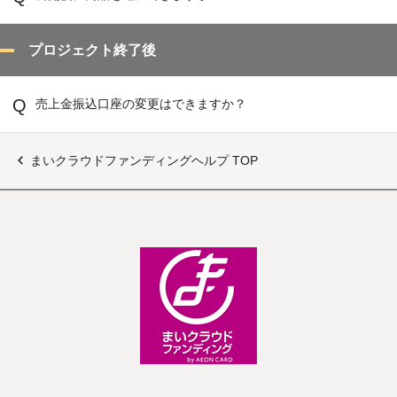
プロジェクト終了後
売上金振込口座の変更はできますか？
まいクラウドファンディングヘルプ TOP