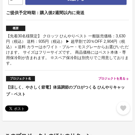
ご提供予定時期：購⼊後2週間以内に発送
概要
【先着30名様限定】 クロッツ ひんやりベスト 一般販売価格：3,630
円（税込） 送料：935円（税込） ▶ 超早割で20％OFF 2,904円（税
込）＋送料 カラーはホワイト・ブルー・モスグレーからお選びいただ
けます。 サイズはフリーサイズです。 商品価格にはベスト本体・専
用保冷剤が含まれます。 ※スペア保冷剤は別売りでご用意しておりま
す。
プロジェクト名
プロジェクトを見る
arrow_forward
【涼しく、やさしく節電】体温調節のプロがつくる ひんやりキャッ
プ・ベスト
favorite