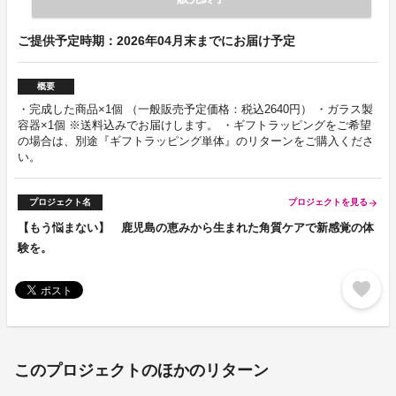
ご提供予定時期：2026年04月末までにお届け予定
概要
・完成した商品×1個 （一般販売予定価格：税込2640円） ・ガラス製
容器×1個 ※送料込みでお届けします。 ・ギフトラッピングをご希望
の場合は、別途『ギフトラッピング単体』のリターンをご購入くださ
い。
プロジェクト名
プロジェクトを見る
arrow_forward
【もう悩まない】 鹿児島の恵みから生まれた角質ケアで新感覚の体
験を。
favorite
このプロジェクトのほかのリターン