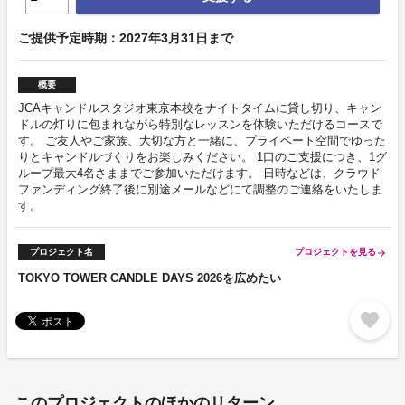
ご提供予定時期：2027年3月31日まで
概要
JCAキャンドルスタジオ東京本校をナイトタイムに貸し切り、キャン
ドルの灯りに包まれながら特別なレッスンを体験いただけるコースで
す。 ご友人やご家族、大切な方と一緒に、プライベート空間でゆった
りとキャンドルづくりをお楽しみください。 1口のご支援につき、1グ
ループ最大4名さままでご参加いただけます。 日時などは、クラウド
ファンディング終了後に別途メールなどにて調整のご連絡をいたしま
す。
プロジェクト名
プロジェクトを見る
arrow_forward
TOKYO TOWER CANDLE DAYS 2026を広めたい
favorite
このプロジェクトのほかのリターン