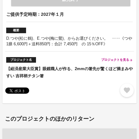
ご提供予定時期：2027年１月
概要
D.つや(松に鶴)、E.つや(梅に鶯)、からお選びください。 ‥‥《つや
1膳 6,600円＋送料850円：合計 7,450円 の 15％OFF》
プロジェクト名
プロジェクトを見る
arrow_forward
【経済産業大臣賞】眼鏡職人が作る、2mmの箸先が驚くほど摘まみや
すい 吉祥柄チタン箸
favorite
このプロジェクトのほかのリターン