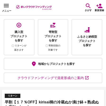
さがす
新規登録
メニュー
購入型
寄附型
プロジェクト
プロジェクト
ふるさと納税型
を探す
を探す
プロジェクト
を探す
リターンが
寄附控除の
届きます
対象です
地域から
プロジェクトを探す
クラウドファンディング
で資産形成のご案内
リターン
早割【１７％OFF】kirisai桐の冷蔵ぬか漬け鉢＋熟成ぬ