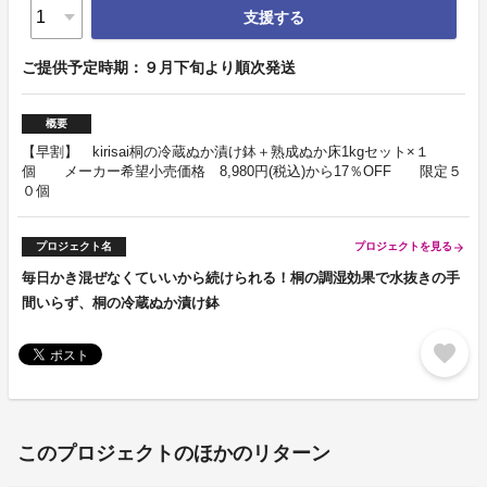
支援する
ご提供予定時期：９月下旬より順次発送
概要
【早割】 kirisai桐の冷蔵ぬか漬け鉢＋熟成ぬか床1kgセット×１
個 メーカー希望小売価格 8,980円(税込)から17％OFF 限定５
０個
プロジェクト名
プロジェクトを見る
arrow_forward
毎日かき混ぜなくていいから続けられる！桐の調湿効果で水抜きの手
間いらず、桐の冷蔵ぬか漬け鉢
favorite
このプロジェクトのほかのリターン