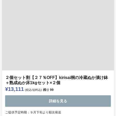
２個セット割【２７％OFF】kirisai桐の冷蔵ぬか漬け鉢
＋熟成ぬか床1kgセット×２個
¥13,111
残り
99
(税込/送料込)
詳細を見る
ご提供予定時期：９月下旬より順次発送