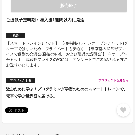
販売終了
ご提供予定時期：購入後1週間以内に発送
概要
【スマートトレイン1セット】 【招待制のラインオープンチャット(グ
ループではないため、プライベートも安心)】 【東京都の武蔵野プレ
イスで個別の交流会(直接の御礼、および製品の説明会)】 ※オープン
チャット、武蔵野プレイスの招待は、アンケートでご希望される方に
お送りいたします。
プロジェクト名
プロジェクトを見る
arrow_forward
遊ぶために学ぶ！プログラミング学習のためのスマートトレインで、
電車で学ぶ世界観を届ける。
favorite