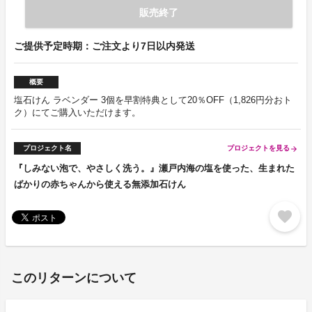
販売終了
ご提供予定時期：ご注文より7日以内発送
概要
塩石けん ラベンダー 3個を早割特典として20％OFF（1,826円分おト
ク）にてご購入いただけます。
プロジェクト名
プロジェクトを見る
arrow_forward
『しみない泡で、やさしく洗う。』瀬戸内海の塩を使った、生まれた
ばかりの赤ちゃんから使える無添加石けん
favorite
このリターンについて