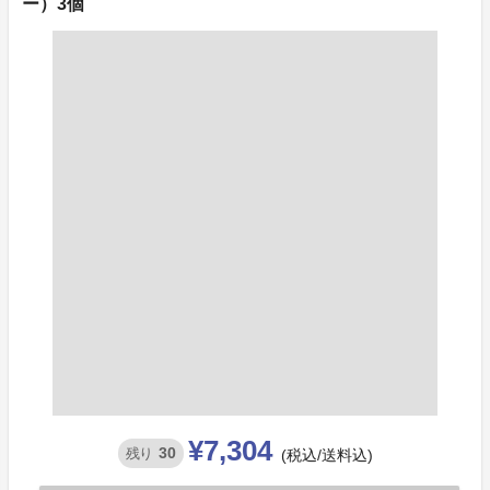
ー）3個
¥7,304
30
残り
(税込/送料込)