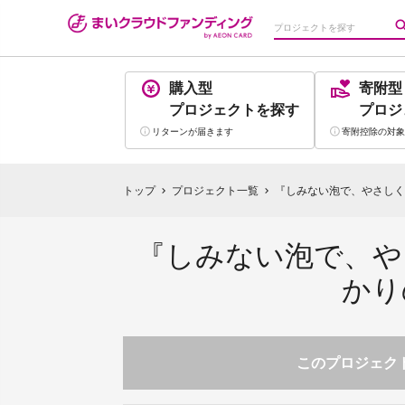
購入型
寄附型
プロジェクト
を探す
プロジ
リターンが
届きます
寄附控除の
対象
トップ
プロジェクト一覧
『しみない泡で、やさしく
chevron_right
chevron_right
『しみない泡で、や
かり
このプロジェクト