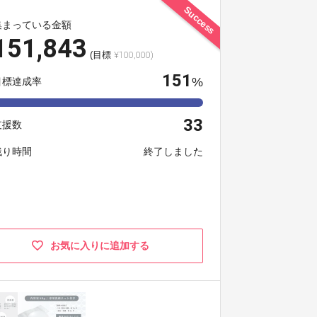
Success
集まっている金額
151,843
(目標
¥100,000)
151
%
目標達成率
33
支援数
残り時間
終了しました
お気に入りに追加する