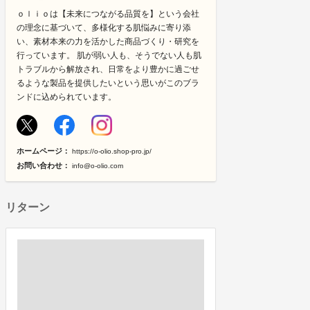
ｏｌｉｏは【未来につながる品質を】という会社
の理念に基づいて、多様化する肌悩みに寄り添
い、素材本来の力を活かした商品づくり・研究を
行っています。 肌が弱い人も、そうでない人も肌
トラブルから解放され、日常をより豊かに過ごせ
るような製品を提供したいという思いがこのブラ
ンドに込められています。
ホームページ：
https://o-olio.shop-pro.jp/
お問い合わせ：
info@o-olio.com
リターン