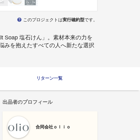
help
このプロジェクトは
実行確約型
です。
 Soap 塩石けん」。素材本来の力を
悩みを抱えたすべての人へ新たな選択
リターン一覧
出品者のプロフィール
合同会社ｏｌｉｏ