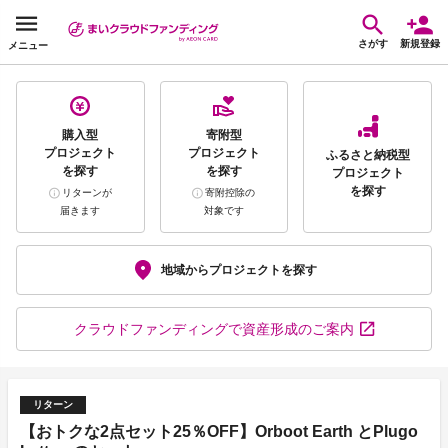
さがす
新規登録
メニュー
購入型
寄附型
プロジェクト
プロジェクト
ふるさと納税型
を探す
を探す
プロジェクト
を探す
リターンが
寄附控除の
届きます
対象です
地域から
プロジェクトを探す
クラウドファンディング
で資産形成のご案内
リターン
【おトクな2点セット25％OFF】Orboot Earth とPlugo