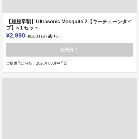
【超超早割】Ultrasonic Mosquito 2【キーチェーンタイ
プ】×１セット
¥2,990
残り
0
(税込/送料込)
販売終了
ご提供予定時期：2026年08月中予定