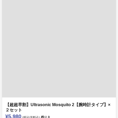
【超超早割】Ultrasonic Mosquito 2【腕時計タイプ】×
２セット
¥5,980
残り
0
(税込/送料込)