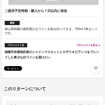
ご提供予定時期：購入から７日以内に発送
概要
漆山果樹園の個性豊かなワインを飲み比べできる、750ml 3本セット
です。
プロジェクト名
プロジェクトを見る
arrow_forward
南陽市赤湯地区産のシャインマスカットとロザリオビアンコをブレン
ドした希少な白ワインを届けたい
favorite
このリターンについて