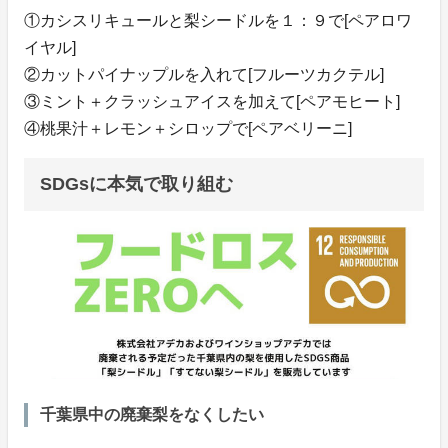
①カシスリキュールと梨シードルを１：９で[ペアロワ
イヤル]
②カットパイナップルを入れて[フルーツカクテル]
③ミント＋クラッシュアイスを加えて[ペアモヒート]
④桃果汁＋レモン＋シロップで[ペアベリーニ]
SDGsに本気で取り組む
千葉県中の廃棄梨をなくしたい