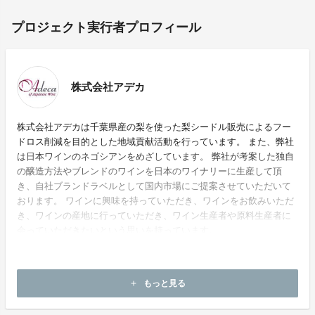
プロジェクト実行者プロフィール
株式会社アデカ
株式会社アデカは千葉県産の梨を使った梨シードル販売によるフー
ドロス削減を目的とした地域貢献活動を行っています。 また、弊社
は日本ワインのネゴシアンをめざしています。 弊社が考案した独自
の醸造方法やブレンドのワインを日本のワイナリーに生産して頂
き、自社ブランドラベルとして国内市場にご提案させていただいて
おります。 ワインに興味を持っていただき、ワインをお飲みいただ
き、ワインの産地に行っていただき、ワイン生産者や原料生産者に
会っていただきたいという思いを持っています。
もっと見る
add
ホームページ：
https://www.adeca.co.jp/