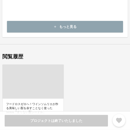
販売場の名称及び所在地：ワインショップ アデカ 千葉県柏市北
柏３－５－５
酒類販売管理者の氏名：西田隆信（にしだたかのぶ）
酒類販売管理研修受講年月日：令和3年11月24日
次回研修の受講期限：令和6年11月23日
もっと見る
add
研修実施団体名：柏小売酒販組合
閲覧履歴
フードロスゼロへ！ワインソムリエが作
る美味しい梨を余すことなく使った
SDGs「すてない梨シードル」
favorite
プロジェクトは終了いたしました