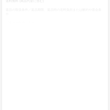
送料無料 (商品代金に含む)
返品の取扱条件／返品期限、返品時の送料負担または解約や退会条
件
《返品の取扱い条件》
輸送による商品の不良品の場合のみ返品可。
商品到着後8日以内に弊社までご連絡いただいた後、
出品者から連絡のある返送先へご返送下さい。
上記返品条件に該当しないお客様都合のキャンセルはお受けしてお
りません。
《不良品の取扱い条件》
商品には万全を期しておりますが、万が一ご注文と異なる商品や不
良品が届いてしまった場合、商品到着後８日以内ご連絡下さい。
出品者から対応方法をお客様宛にご連絡致します。
ただしお客様のもとで破損、汚れが生じた場合は返品に応じかねま
す。
また返品送料は品質不良による場合は弊社負担、お客様のご都合の
場合はお客様負担となります。
【酒類販売管理者標識】