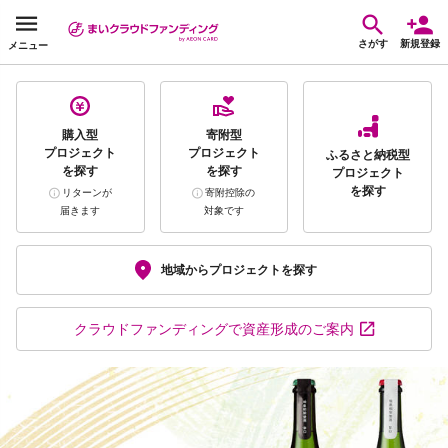
さがす
新規登録
メニュー
購入型
寄附型
プロジェクト
プロジェクト
ふるさと納税型
を探す
を探す
プロジェクト
を探す
リターンが
寄附控除の
届きます
対象です
地域から
プロジェクトを探す
クラウドファンディング
で資産形成のご案内