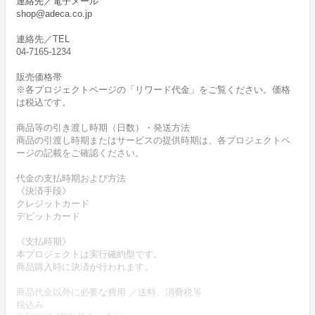
連絡先／電子メール
shop@adeca.co.jp
連絡先／TEL
04-7165-1234
販売価格帯
※各プロジェクトページの「リワード代金」をご覧ください。価格
は税込です。
商品等の引き渡し時期（日数）・発送方法
商品の引渡し時期またはサービスの提供時期は、各プロジェクトペ
ージの記載をご確認ください。
代金の支払時期および方法
《決済手段》
クレジットカード
デビットカード
《支払時期》
本プロジェクトは実行確約型です。
商品購入時に決済が行われます。
商品代金以外に必要な費用 ／送料、消費税等
税込み