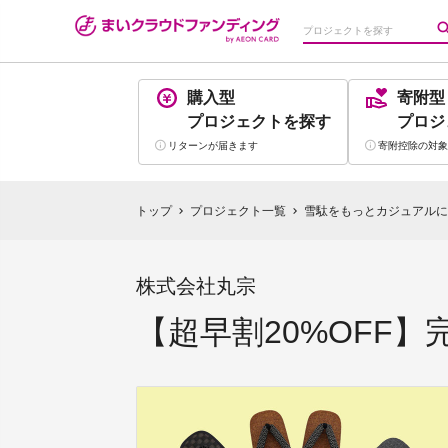
購入型
寄附型
プロジェクト
を探す
プロジ
リターンが
届きます
寄附控除の
対象
トップ
プロジェクト一覧
雪駄をもっとカジュアルに！
chevron_right
chevron_right
株式会社丸宗
【超早割20%OFF】