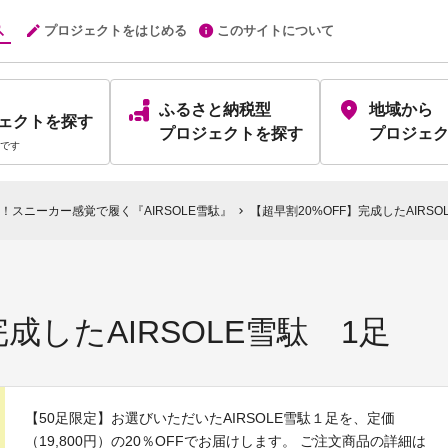
プロジェクトをはじめる
このサイトについて
ふるさと納税型
地域から
ェクト
を探す
プロジェクト
を探す
プロジェ
です
スニーカー感覚で履く『AIRSOLE雪駄』
【超早割20%OFF】完成したAIRSO
chevron_right
完成したAIRSOLE雪駄 1足
【50足限定】お選びいただいたAIRSOLE雪駄１足を、定価
（19,800円）の20％OFFでお届けします。 ご注文商品の詳細は