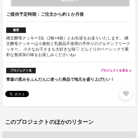
ご提供予定時期：ご注文から約１か月後
概要
縄文酵母クッキー1缶（2枚×4袋）とお礼状をお送りいたします。 縄
文酵母クッキーは小麦粉と乳製品不使用の手作りのグルテンフリーク
ッキー。 小さなお子さまも大好きな味♡ どんぐりのベーシックで素
朴な無添加の味をお楽しみくださいね♪
プロジェクト名
プロジェクトを見る
arrow_forward
青森の恵みをふんだんに使った商品で地元を盛り上げたい！
favorite
このプロジェクトのほかのリターン