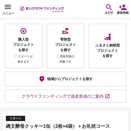
さがす
新規登録
メニュー
購入型
寄附型
プロジェクト
プロジェクト
ふるさと納税型
を探す
を探す
プロジェクト
を探す
リターンが
寄附控除の
届きます
対象です
地域から
プロジェクトを探す
クラウドファンディング
で資産形成のご案内
リターン
縄文酵母クッキー1缶（2枚×4袋）＋お礼状コース