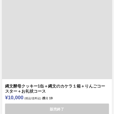
縄文酵母クッキー1缶＋縄文のカケラ１箱＋りんごコー
スター＋お礼状コース
¥10,000
残り
19
(税込/送料込)
販売終了