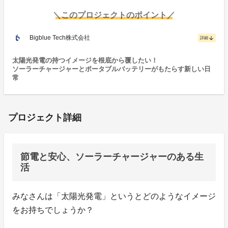
＼このプロジェクトのポイント／
Bigblue Tech株式会社
arrow_downward
詳細
太陽光発電の持つイメージを根底から覆したい！
ソーラーチャージャーとポータブルバッテリーがもたらす新しい日
常
プロジェクト詳細
節電と安心、ソーラーチャージャーのある生
活
みなさんは「太陽光発電」というとどのようなイメージ
をお持ちでしょうか？