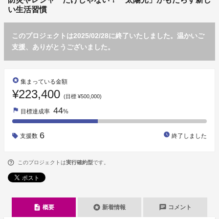
い生活習慣
このプロジェクトは2025/02/28に終了いたしました。温かいご
支援、ありがとうございました。
stars
集まっている金額
¥223,400
(目標 ¥500,000)
44
flag
目標達成率
%
6
watch_later
支援数
終了しました
このプロジェクトは
実行確約型
です。
description
stars
chat
概要
新着情報
コメント