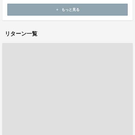
ホームページ：
https://www.ibigblue.co.jp/
もっと見る
add
お問い合わせ：
support.jp@ibigblue.co.jp
リターン一覧