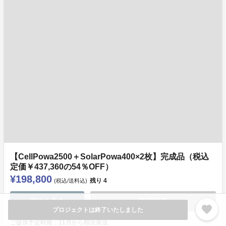
【CellPowa2500＋SolarPowa400×2枚】完成品（税込
定価￥437,360の54％OFF）
¥198,800
残り
4
(税込/送料込)
詳細を見る
販売終了
favorite
プロジェクトは終了いたしました
ご提供予定時期：11月から順次発送