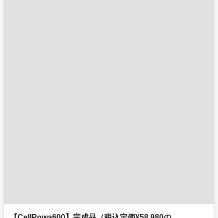
【CellPowa600】完成品（税込定価¥58,980の