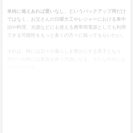
単純に備えあれば憂いなし、というバックアップ用だけ
ではなく、お父さんの日曜大工やレジャーにおける車中
泊や料理、光源などにも使える携帯用電源としても利用
できる可能性をもっと多くの方々に知ってもらいたい。
それは、時には日々の暮らしを豊かにする黒子となり、
万が一の時には家族を救う光源になる、そんな存在にな
りたいのです。
みなさまのご支援が、私たちの挑戦に勇気を与えてくだ
さいます。
ぜひ、お手に取っていただき、その可能性にスポットラ
イトを当てるお力添えを願いたく存じます。
最後までお読みいただきありがとうございました。