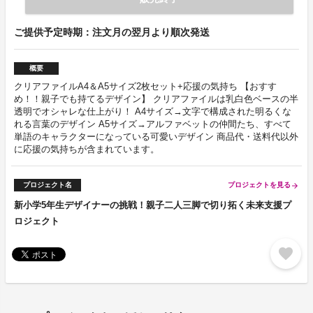
ご提供予定時期：注文月の翌月より順次発送
概要
クリアファイルA4＆A5サイズ2枚セット+応援の気持ち 【おすす
め！！親子でも持てるデザイン】 クリアファイルは乳白色ベースの半
透明でオシャレな仕上がり！ A4サイズ→文字で構成された明るくな
れる言葉のデザイン A5サイズ→アルファベットの仲間たち、すべて
単語のキャラクターになっている可愛いデザイン 商品代・送料代以外
に応援の気持ちが含まれています。
プロジェクト名
プロジェクトを見る
arrow_forward
新小学5年生デザイナーの挑戦！親子二人三脚で切り拓く未来支援プ
ロジェクト
favorite