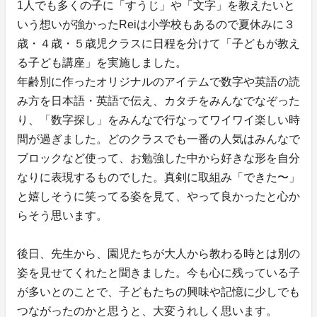
1人でも多くの子に「すうじ」や「文字」を教えたいと
いう想いが強かったReiは小学校もあるので夏休みに３
歳・４歳・５歳児クラスに日程を分けて「子どもが教え
る子ども講座」を実施しました。
年齢別に作ったオリジナルのアイテムで数字や英語の読
み方を日本語・英語で伝え、カタチをみんなでなぞった
り、「数字探し」をみんなで行なってワイワイ楽しい時
間が過ぎました。どのクラスでも一番の人気はみんなで
ブロックなど使って、お勉強した中から好きな形を自分
なりに表現するものでした。真剣に取組み「できた〜」
と嬉しそうに笑ってる姿を見て、やって良かったと心か
らそう思います。
後日、先生から、園児たちが大人から教わる時とは別の
姿を見せてくれたと聞きました。今も心に残っている子
が多いとのことで、子どもたちの興味や記憶に少しでも
つながったのかと思うと、大変うれしく思います。