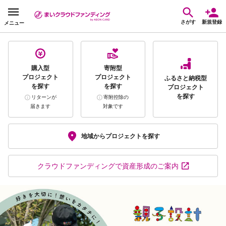
さがす
新規登録
メニュー
購入型
寄附型
プロジェクト
プロジェクト
ふるさと納税型
を探す
を探す
プロジェクト
を探す
リターンが
寄附控除の
届きます
対象です
地域から
プロジェクトを探す
クラウドファンディング
で資産形成のご案内