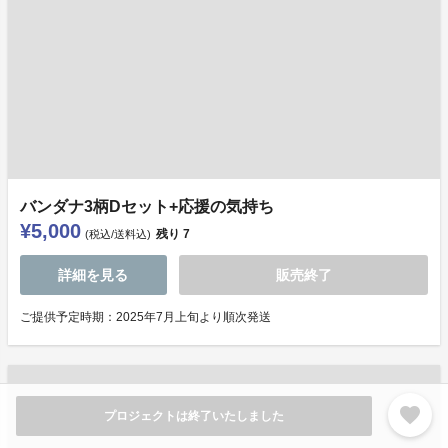
バンダナ3柄Dセット+応援の気持ち
¥5,000
残り
7
(税込/送料込)
詳細を見る
販売終了
ご提供予定時期：2025年7月上旬より順次発送
favorite
プロジェクトは終了いたしました