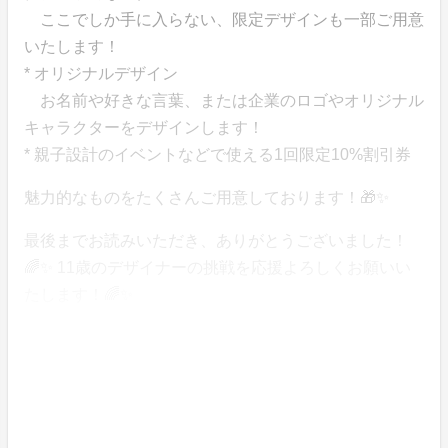
ここでしか手に入らない、限定デザインも一部ご用意
いたします！
* オリジナルデザイン
お名前や好きな言葉、または企業のロゴやオリジナル
キャラクターをデザインします！
* 親子設計のイベントなどで使える1回限定10%割引券
魅力的なものをたくさんご用意しております！🎁✨
最後までお読みいただき、ありがとうございました！
🌈✨ 11歳のデザイナーの挑戦を応援よろしくお願いい
たします！🌈✨
「この活動に共感し、応援したい」というみなさまの
お気持ちやご支援が、Reiのこれからの力になります。
よろしくお願いいたします。