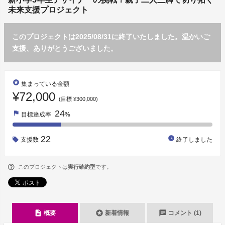
未来支援プロジェクト
このプロジェクトは2025/08/31に終了いたしました。温かいご
支援、ありがとうございました。
stars
集まっている金額
¥72,000
(目標 ¥300,000)
24
flag
目標達成率
%
22
watch_later
支援数
終了しました
このプロジェクトは
実行確約型
です。
description
stars
chat
概要
新着情報
コメント (1)