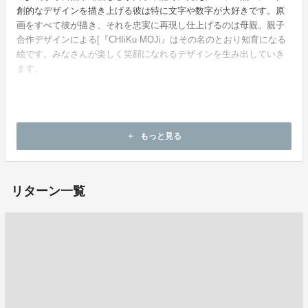
創的なデザインを描き上げる彼は特に文字や数字が大好きです。原
画をすべて彼が描き、それを忠実に再現し仕上げるのは母親。親子
合作デザインによる[『CHIiKu MOJi』はその名のとおり知育になる
絵です。みなさんが楽しく笑顔になれるデザインを生み出していき
ます。
ホームページ：
https://taiyoumoji.base.shop/
もっと見る
add
お問い合わせ：
mcsoy0820@gmail.com
リターン一覧