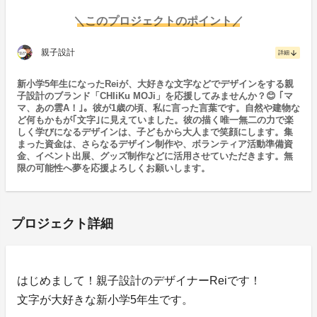
＼このプロジェクトのポイント／
親子設計
arrow_downward
詳細
新小学5年生になったReiが、大好きな文字などでデザインをする親
子設計のブランド「CHIiKu MOJi」を応援してみませんか？😊 ｢マ
マ、あの雲A！｣。彼が1歳の頃、私に言った言葉です。自然や建物な
ど何もかもが｢文字｣に見えていました。彼の描く唯一無二の力で楽
しく学びになるデザインは、子どもから大人まで笑顔にします。集
まった資金は、さらなるデザイン制作や、ボランティア活動準備資
金、イベント出展、グッズ制作などに活用させていただきます。無
限の可能性へ夢を応援よろしくお願いします。
プロジェクト詳細
はじめまして！親子設計のデザイナーReiです！
文字が大好きな新小学5年生です。