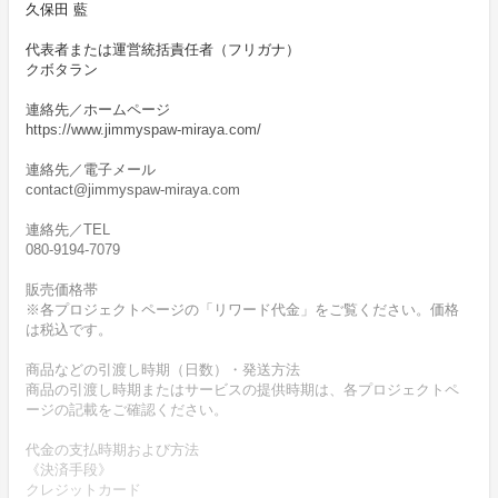
久保田 藍
代表者または運営統括責任者（フリガナ）
クボタラン
連絡先／ホームページ
https://www.jimmyspaw-miraya.com/
連絡先／電子メール
contact@jimmyspaw-miraya.com
連絡先／TEL
080-9194-7079
販売価格帯
※各プロジェクトページの「リワード代金」をご覧ください。価格
は税込です。
商品などの引渡し時期（日数）・発送方法
商品の引渡し時期またはサービスの提供時期は、各プロジェクトペ
ージの記載をご確認ください。
代金の支払時期および方法
《決済手段》
クレジットカード