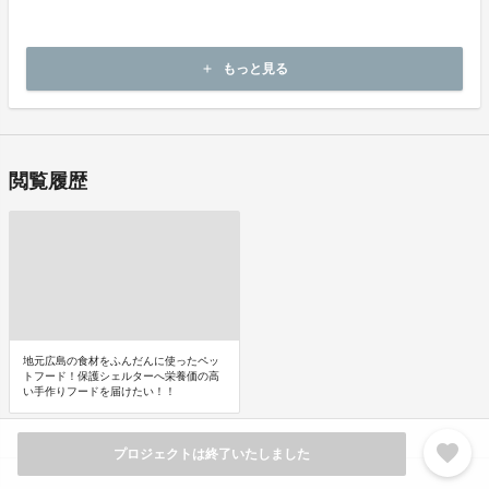
・商品が汚れている、または破損している場合
上記理由による不良品は、
商品到着後14日以内に起案者までご連絡いただいた後、
もっと見る
add
起案者から対応方法をお客さま宛にご連絡いたします。
閲覧履歴
地元広島の食材をふんだんに使ったペッ
トフード！保護シェルターへ栄養価の高
い手作りフードを届けたい！！
favorite
プロジェクトは終了いたしました