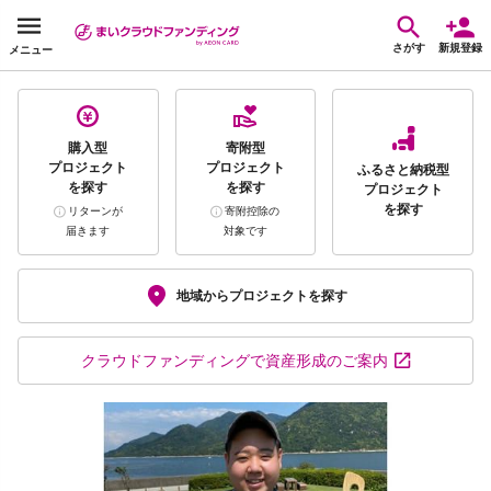
さがす
新規登録
メニュー
購入型
寄附型
プロジェクト
プロジェクト
ふるさと納税型
を探す
を探す
プロジェクト
を探す
リターンが
寄附控除の
届きます
対象です
地域から
プロジェクトを探す
クラウドファンディング
で資産形成のご案内