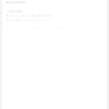
WAON POINT
《支払時期》
本プロジェクトは実行確約型です。
商品支援時に決済が行われます。
商品代金以外に必要な費用 ／送料、消費税など
送料無料 (商品代金に含む)
返品の取扱条件／返品期限、返品時の送料負担または解約や退会条
件
《返品の取扱条件》
輸送による商品の破損および発送ミスがあった場合のみ返品可。
商品到着後14日以内に起案者までご連絡いただいた後、
起案者から連絡のある返送先へご返送ください。
上記返品条件に該当しないお客さま都合のキャンセルはお受けして
おりません。
不良品の取扱条件
商品受取時に必ず商品の確認をお願いいたします。
商品には万全を期しておりますが、万が一下記のような場合にはお
問い合わせフォームにてお問い合わせください。
・申し込まれた商品と異なる商品が届いた場合