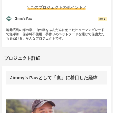
＼このプロジェクトのポイント／
Jimmy's Paw
arrow_downward
詳細
地元広島の海の幸、山の幸をふんだんに使ったヒューマングレード
で無添加・保存料不使用・手作りのペットフードを通じて保護犬た
ちを助ける、そんなプロジェクトです。
プロジェクト詳細
Jimmy's Pawとして「食」に着目した経緯