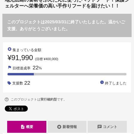
ェルターへ栄養価の高い手作りフードを届けたい！！
このプロジェクトは2025/03/31に終了いたしました。温かいご
支援、ありがとうございました。
stars
集まっている金額
¥91,990
(目標 ¥400,000)
22
flag
目標達成率
%
22
watch_later
支援数
終了しました
このプロジェクトは
実行確約型
です。
description
stars
chat
概要
新着情報
コメント