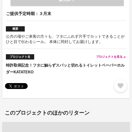
ご提供予定時期：３月末
概要
公共の場やご来客の方々も、フタにふれず片手でカットできることが
ひと目で伝わるシール。 本体に同封してお届けします。
プロジェクト名
プロジェクトを見る
arrow_forward
特許取得記念！フタに触らずスパッと切れるトイレットペーパーホル
ダーKATATEKO
favorite
このプロジェクトのほかのリターン