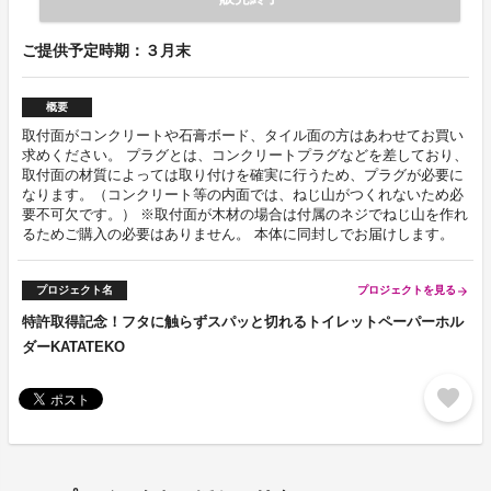
ご提供予定時期：３月末
概要
取付面がコンクリートや石膏ボード、タイル面の方はあわせてお買い
求めください。 プラグとは、コンクリートプラグなどを差しており、
取付面の材質によっては取り付けを確実に行うため、プラグが必要に
なります。（コンクリート等の内面では、ねじ山がつくれないため必
要不可欠です。） ※取付面が木材の場合は付属のネジでねじ山を作れ
るためご購入の必要はありません。 本体に同封しでお届けします。
プロジェクト名
プロジェクトを見る
arrow_forward
特許取得記念！フタに触らずスパッと切れるトイレットペーパーホル
ダーKATATEKO
favorite