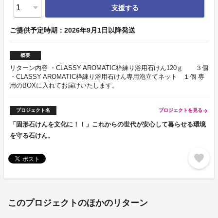
支援する
ご提供予定時期：2026年9月1日以降発送
概要
リターン内容 ・CLASSY AROMATIC枠練り浴用石けん120ｇ ３個
・CLASSY AROMATIC枠練り浴用石けん専用泡立てネット １個 専
用のBOXに入れてお届けいたします。
プロジェクト名
プロジェクトを見る
arrow_forward
「固形石けんを文化に！！」これからの世代が安心して暮らせる環境
を守る石けん。
favorite
このプロジェクトのほかのリターン