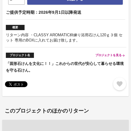
ご提供予定時期：2026年9月1日以降発送
概要
リターン内容 ・CLASSY AROMATIC枠練り浴用石けん120ｇ３個 セ
ット 専用のBOXに入れてお届け致します。
プロジェクト名
プロジェクトを見る
arrow_forward
「固形石けんを文化に！！」これからの世代が安心して暮らせる環境
を守る石けん。
favorite
このプロジェクトのほかのリターン