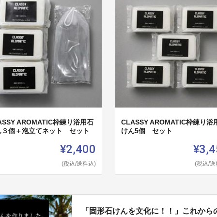
ASSY AROMATIC枠練り浴用石
CLASSY AROMATIC枠練り浴
ん３個＋泡立てネット セット
けん5個 セット
¥2,400
¥3,4
(税込/送料込)
(税込/送
「固形石けんを文化に！！」これから