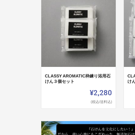
CLASSY AROMATIC枠練り浴用石
CL
けん３個セット
け
¥2,280
(税込/送料込)