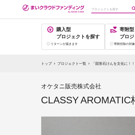
購入型
寄附型
プロジェクト
を探す
プロジ
リターンが
届きます
寄附控除の
対象
トップ
プロジェクト一覧
「固形石けんを文化に！！
chevron_right
chevron_right
オケタニ販売株式会社
CLASSY AROMA