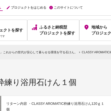
プロジェクトをはじめる
このサイトについて
ふるさと納税型
地域から
ェクト
を探す
プロジェクト
を探す
プロジェ
です
」これからの世代が安心して暮らせる環境を守る石けん。
CLASSY AROMA
chevron_right
TIC枠練り浴用石けん１個
リターン内容 ・CLASSY AROMATIC枠練り浴用石けん120ｇ１
個