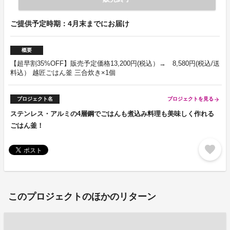
ご提供予定時期：4月末までにお届け
概要
【超早割35%OFF】販売予定価格13,200円(税込）→ 8,580円(税込/送
料込） 越匠ごはん釜 三合炊き×1個
プロジェクト名
プロジェクトを見る
arrow_forward
ステンレス・アルミの4層鋼でごはんも煮込み料理も美味しく作れる
ごはん釜！
favorite
このプロジェクトのほかのリターン