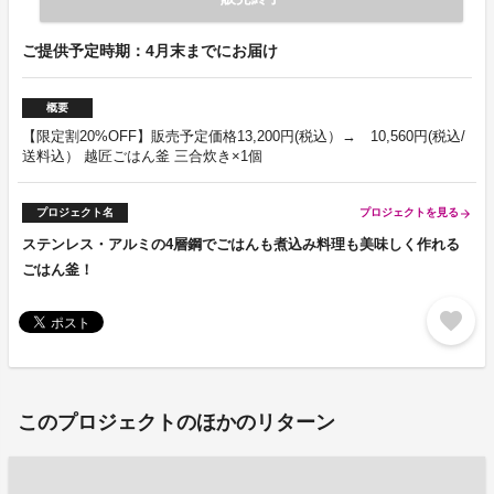
ご提供予定時期：4月末までにお届け
概要
【限定割20%OFF】販売予定価格13,200円(税込）→ 10,560円(税込/
送料込） 越匠ごはん釜 三合炊き×1個
プロジェクト名
プロジェクトを見る
arrow_forward
ステンレス・アルミの4層鋼でごはんも煮込み料理も美味しく作れる
ごはん釜！
favorite
このプロジェクトのほかのリターン