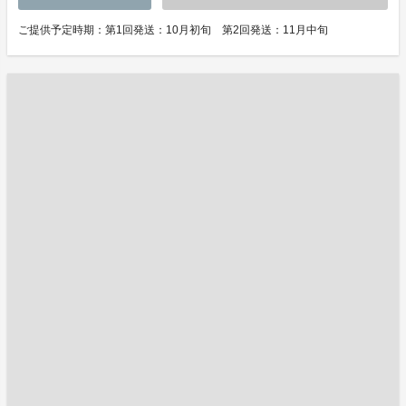
ご提供予定時期：第1回発送：10月初旬 第2回発送：11月中旬