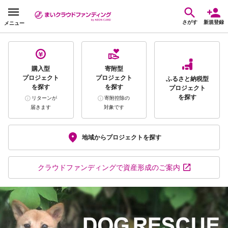
さがす
新規登録
メニュー
購入型
寄附型
プロジェクト
プロジェクト
ふるさと納税型
を探す
を探す
プロジェクト
を探す
リターンが
寄附控除の
届きます
対象です
地域から
プロジェクトを探す
クラウドファンディング
で資産形成のご案内