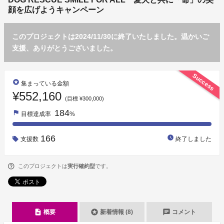
顔を広げようキャンペーン
このプロジェクトは2024/11/30に終了いたしました。温かいご
支援、ありがとうございました。
Success
stars
集まっている金額
¥552,160
(目標 ¥300,000)
184
flag
目標達成率
%
166
watch_later
支援数
終了しました
このプロジェクトは
実行確約型
です。
description
stars
chat
概要
新着情報 (8)
コメント