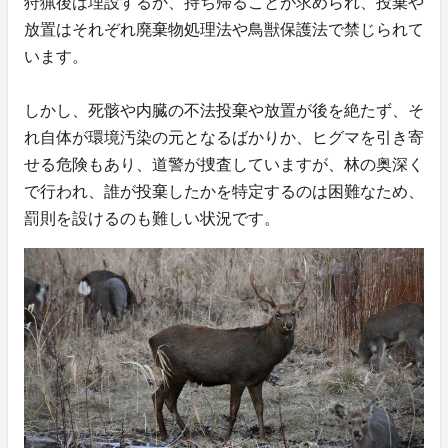
狩猟後は埋設するか、持ち帰ることが求められ、投棄や
放置はそれぞれ廃棄物処理法や鳥獣保護法で禁じられて
います。
しかし、死骸や内臓の不法投棄や放置が後を絶たず、そ
れ自体が環境汚染の元となるばかりか、ヒグマを引き寄
せる危険もあり、道警が捜査していますが、林の奥深く
で行われ、誰が投棄したかを特定するのは困難なため、
罰則を設けるのも難しい状況です。