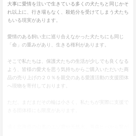
大事に愛情を注いで生きている多くの犬たちと同じかそ
れ以上に、行き場もなく、殺処分を受けてしまう犬たち
もいる現実があります。
愛情のある飼い主に巡り合えなかった犬たちにも同じ
「命」の重みがあり、生きる権利があります。
そこで私たちは、保護犬たちの生活が少しでも良くなる
よう、皆様の愛犬を思う気持ちからご購入いただいた商
品の売り上げの２０％を親交のある愛護活動の支援団体
へ現物を寄付しております。
ただ、まだまだその輪は小さく、私たちが実際に支援で
きる団体様にも限度があります。
遠く北海道の山奥のエゾ鹿や天然水、青森ヒバから繋が
る「命」のともしびを、少しでも多くの保護犬たちに届