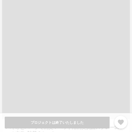
favorite
プロジェクトは終了いたしました
バイオとハーブで消臭！ペット用消臭抗菌スプレー500