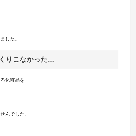
」
」
しました。
くりこなかった…
れる化粧品を
ませんでした。