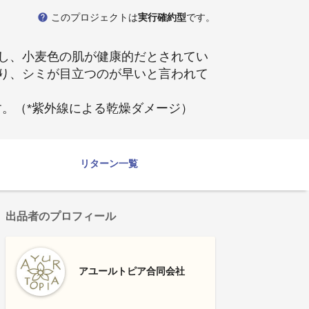
help
このプロジェクトは
実行確約型
です。
し、小麦色の肌が健康的だとされてい
り、シミが目立つのが早いと言われて
。（*紫外線による乾燥ダメージ）
リターン一覧
出品者のプロフィール
アユールトピア合同会社