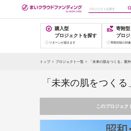
購入型
寄附型
プロジェクト
を探す
プロジ
リターンが
届きます
寄附控除の
対象
トップ
プロジェクト一覧
「未来の肌をつくる」紫外
chevron_right
chevron_right
「未来の肌をつくる
このプロジェクト