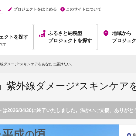
プロジェクトをはじめる
このサイトについて
ふるさと納税型
地域から
ェクト
を探す
プロジェクト
を探す
プロジェ
です
線ダメージ*スキンケアをあなたに届けたい。
」紫外線ダメージ*スキンケア
は2026/04/30に終了いたしました。温かいご支援、ありが
stars