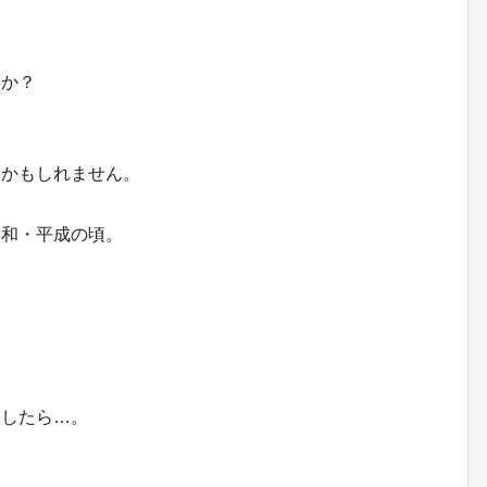
んか？
いかもしれません。
昭和・平成の頃。
としたら…。