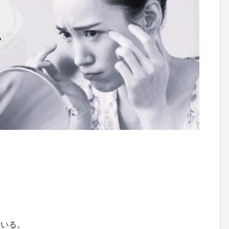
、
ている。