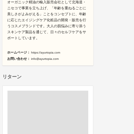
オーガニック精油の輸入販売会社として北海道・
ニセコで事業を立ち上げ、「年齢を重ねるごとに
美しさがよみがえる」ことをコンセプトに、年齢
に応じたエイジングケア化粧品の開発・販売を行
うコスメブランドです。大人の肌悩みに寄り添う
スキンケア製品を通じて、日々のセルフケアをサ
ポートしています。
ホームページ：
https://ayurtopia.com
お問い合わせ：
info@ayurtopia.com
リターン