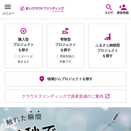
さがす
新規登録
メニュー
購入型
寄附型
プロジェクト
プロジェクト
ふるさと納税型
を探す
を探す
プロジェクト
を探す
リターンが
寄附控除の
届きます
対象です
地域から
プロジェクトを探す
クラウドファンディング
で資産形成のご案内