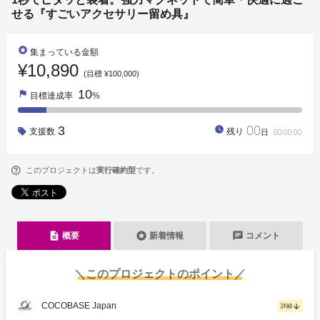
せる『すごいアクセサリー留め具』
stars
集まっている金額
¥10,890
(目標 ¥100,000)
10
flag
目標達成率
%
00
3
watch_later
支援数
残り
日
00
:
00
:
00
このプロジェクトは
実行確約型
です。
description
stars
chat
概要
新着情報
コメント
＼このプロジェクトのポイント／
COCOBASE Japan
arrow_downward
詳細