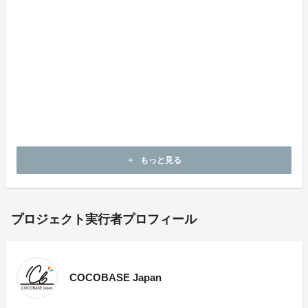
※ブレスレットでご使用の際は、留め具の長さが加算さ
れますのでブレスレットがロングになります。
ーーーーーーーーーーーーーーーーーーーーーーーーー
ーーーーーーーーーーーーーー
最後までご覧いただき、本当にありがとうございます。
本プロジェクトで集まった資金は、より多くの方にアク
セサリー留め具を知っていただくための活動や、商品開
発に活用させていただきます。
もっと見る
add
プロジェクト実行者プロフィール
COCOBASE Japan