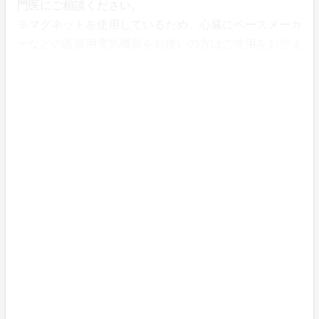
門医にご相談ください。
※マグネットを使用しているため、心臓にペースメーカ
ーなどの医療用電気機器をお使いの方はご使用をお控え
ください。
※金属製品や電子機器から離して保管してください。
<マグネットが周囲の金属を引き寄せたり、電子機器に
影響を与える場合があります。特にパソコン、スマート
フォン、クレジットカードなどの磁気データが保存され
たものと離して保管してください。>
※直射日光や高温多湿を避けてください。
<磁石の劣化を防ぐため、直射日光や高温多湿の場所は
避けて保管してください。長期間の耐久性が保たれま
す。>
※小さなお子様の手の届かない場所に保管してくださ
い。
<小さなお子様が誤って飲み込んでしまうことを防ぐた
め、安全な場所に保管してください。>