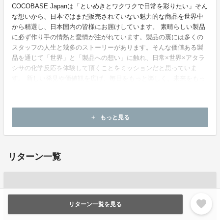
COCOBASE Japanは「といめきとワクワクで日常を彩りたい」そん
な想いから、日本ではまだ販売されていない魅力的な商品を世界中
から精選し、日本国内の皆様にお届けしています。 素晴らしい製品
に必ず作り手の情熱と愛情が注がれています。製品の裏には多くの
スタッフの人生と幾多のストーリーがあります。そんな価値ある製
品を通じて「世界」と「製品への想い」に触れ、日常×世界×アタラ
シサの化学反応を体験して頂くことをミッションだと思っていま
す。 新しい発見や価値観を広げ、毎日をもっと楽しく、未来をもっ
と豊かでワクワクするもにしたい、日常に少しの特別感と、新しい
未来への期待をお届けします。
もっと見る
add
お問い合わせ：
contact@cocobase-japan.com
リターン一覧
favorite
リターン一覧を見る