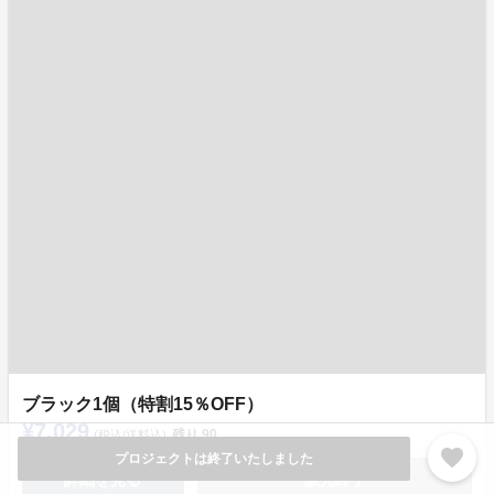
ブラック1個（特割15％OFF）
¥7,029
残り
90
(税込/送料込)
favorite
プロジェクトは終了いたしました
詳細を見る
販売終了