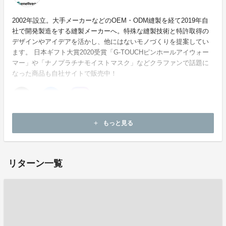
2002年設立。大手メーカーなどのOEM・ODM縫製を経て2019年自
社で開発製造をする縫製メーカーへ。特殊な縫製技術と特許取得の
デザインやアイデアを活かし、他にはないモノづくりを提案してい
ます。 日本ギフト大賞2020受賞「G-TOUCHピンホールアイウォー
マー」や「ナノプラチナモイストマスク」などクラファンで話題に
なった商品も自社サイトで販売中！
ホームページ：
https://genethread.net
もっと見る
add
お問い合わせ：
m.m@genethread.net
リターン一覧