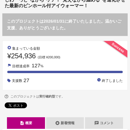
た最新のピンホール付アイウォーマー！
このプロジェクトは2026/01/31に終了いたしました。温かいご
支援、ありがとうございました。
Success
stars
集まっている金額
¥254,936
(目標 ¥200,000)
127
flag
目標達成率
%
27
watch_later
支援数
終了しました
このプロジェクトは
実行確約型
です。
description
stars
chat
概要
新着情報
コメント