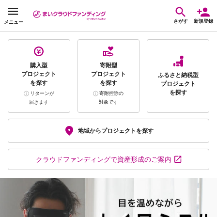
さがす
新規登録
メニュー
購入型
寄附型
プロジェクト
プロジェクト
ふるさと納税型
を探す
を探す
プロジェクト
を探す
リターンが
寄附控除の
届きます
対象です
地域から
プロジェクトを探す
クラウドファンディング
で資産形成のご案内