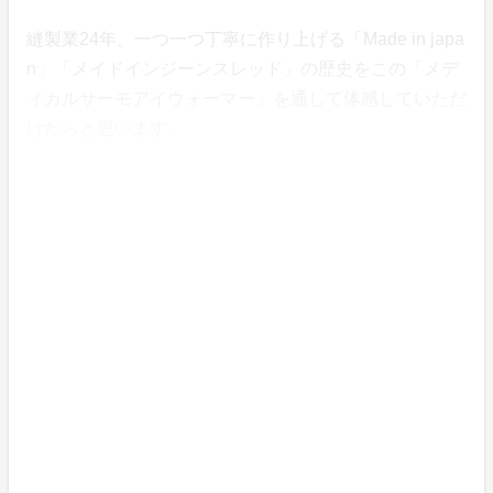
縫製業24年。一つ一つ丁寧に作り上げる「Made in japa
n」「メイドインジーンスレッド」の歴史をこの「メデ
ィカルサーモアイウォーマー」を通して体感していただ
けたらと思います。
(ホームページ)
有限会社ジーンスレッド
genethread apparel industy since 2001