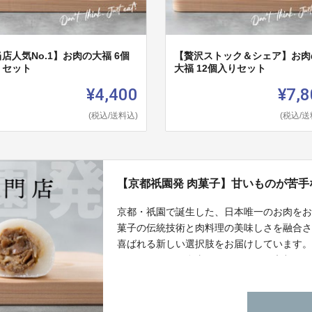
店人気No.1】お肉の大福 6個
【贅沢ストック＆シェア】お肉
りセット
大福 12個入りセット
¥4,400
¥7,8
(税込/送料込)
(税込/送
【京都祇園発 肉菓子】甘いものが苦
京都・祇園で誕生した、日本唯一のお肉を
菓子の伝統技術と肉料理の美味しさを融合さ
喜ばれる新しい選択肢をお届けしています
は、おやつにも食事にもぴったり。京都か
をお届けします。