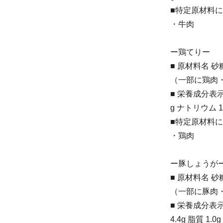
■特定原材料
・牛肉
ー鶏てりー
■ 原材料名
（一部に鶏肉
■ 栄養成分表示（
g ナトリウム 
■特定原材料
・鶏肉
ー豚しょうが
■ 原材料名
（一部に豚肉
■ 栄養成分表示
4.4g 脂質 1