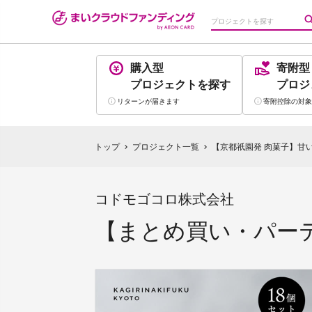
購入型
寄附型
プロジェクト
を探す
プロジ
リターンが
届きます
寄附控除の
対象
トップ
プロジェクト一覧
【京都祇園発 肉菓子】甘
chevron_right
chevron_right
コドモゴコロ株式会社
【まとめ買い・パーテ