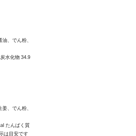
醤油、でん粉、
 炭水化物 34.9
生姜、でん粉、
al たんぱく質
この表示は目安です