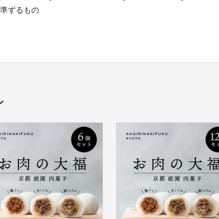
に準ずるもの
ン