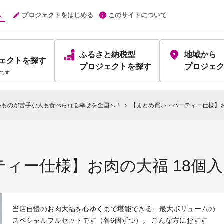
プロジェクトをはじめる
このサイトについて
ふるさと納税型
地域から
ェクト
を探す
プロジェクト
を探す
プロジェ
です
いものが苦手な人も食べられる幸せを全国へ！
【まとめ買い・パーティー仕様】お
chevron_right
ィー仕様】お肉の大福 18個
当店自慢のお肉大福を心ゆくまで堪能できる、最大ボリュームの
スペシャルフルセットです（各6個ずつ）。 こんな方におすす