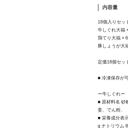
内容量
18個入りセッ
牛しぐれ大福 ×
鶏てり大福 × 
豚しょうが大福 
定価18個セット
■ 冷凍保存
ー牛しぐれー
■ 原材料名
姜、でん粉、
■ 栄養成分表示（
g ナトリウム 