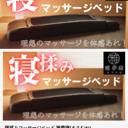
寝揉みマッサージベッド 雅夢寝(まさむね)