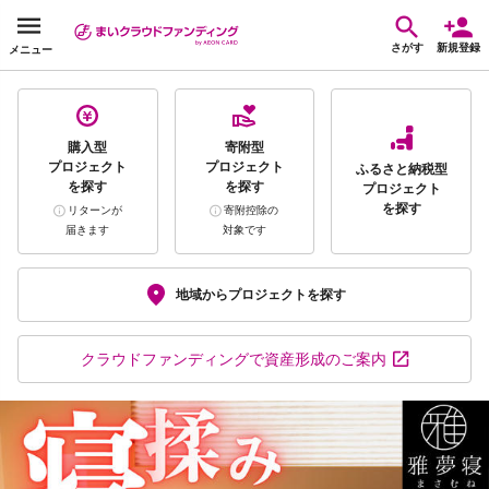
さがす
新規登録
メニュー
購入型
寄附型
プロジェクト
プロジェクト
ふるさと納税型
を探す
を探す
プロジェクト
を探す
リターンが
寄附控除の
届きます
対象です
地域から
プロジェクトを探す
クラウドファンディング
で資産形成のご案内