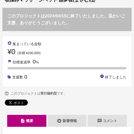
このプロジェクトは2024/04/15に終了いたしました。温かいご
支援、ありがとうございました。
stars
集まっている金額
¥0
(目標 ¥100,000)
0
flag
目標達成率
%
0
watch_later
支援数
終了しました
このプロジェクトは
実行確約型
です。
description
stars
chat
概要
新着情報
コメント