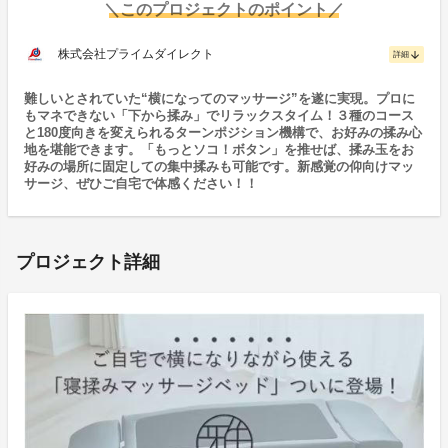
＼このプロジェクトのポイント／
株式会社プライムダイレクト
arrow_downward
詳細
難しいとされていた“横になってのマッサージ”を遂に実現。プロに
もマネできない「下から揉み」でリラックスタイム！３種のコース
と180度向きを変えられるターンポジション機構で、お好みの揉み心
地を堪能できます。「もっとソコ！ボタン」を推せば、揉み玉をお
好みの場所に固定しての集中揉みも可能です。新感覚の仰向けマッ
サージ、ぜひご自宅で体感ください！！
プロジェクト詳細