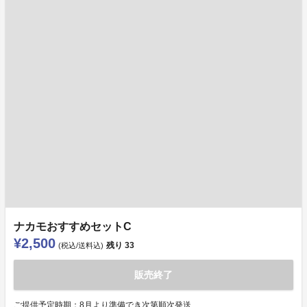
ナカモおすすめセットC
¥2,500
残り
33
(税込/送料込)
販売終了
ご提供予定時期：8月より準備でき次第順次発送