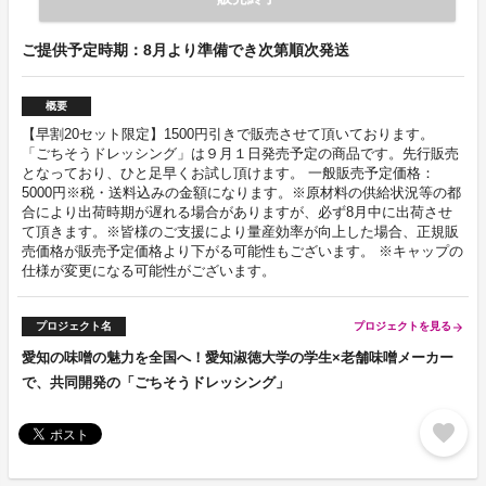
ご提供予定時期：8月より準備でき次第順次発送
概要
【早割20セット限定】1500円引きで販売させて頂いております。
「ごちそうドレッシング」は９月１日発売予定の商品です。先行販売
となっており、ひと足早くお試し頂けます。 一般販売予定価格：
5000円※税・送料込みの金額になります。※原材料の供給状況等の都
合により出荷時期が遅れる場合がありますが、必ず8月中に出荷させ
て頂きます。※皆様のご支援により量産効率が向上した場合、正規販
売価格が販売予定価格より下がる可能性もございます。 ※キャップの
仕様が変更になる可能性がございます。
プロジェクト名
プロジェクトを見る
arrow_forward
愛知の味噌の魅力を全国へ！愛知淑徳大学の学生×老舗味噌メーカー
で、共同開発の「ごちそうドレッシング」
favorite