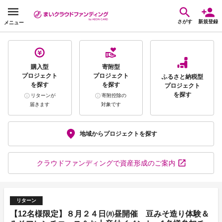
さがす
新規登録
メニュー
購入型
寄附型
プロジェクト
プロジェクト
ふるさと納税型
を探す
を探す
プロジェクト
を探す
リターンが
寄附控除の
届きます
対象です
地域から
プロジェクトを探す
クラウドファンディング
で資産形成のご案内
リターン
【12名様限定】８月２４日㈪昼開催 豆みそ造り体験＆