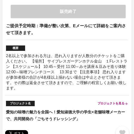
販売終了
ご提供予定時期：準備が整い次第、Eメールにて詳細をご案内さ
せて頂きます。
概要
2名以上で参加される方は、恐れ入りますが人数分のチケットをご購
入ください。 【場所】 サイプレスガーデンホテル金山 １Fレストラ
ン 【スケジュール】 10:45～受付 11:00～みそ講座＆豆みそ造り体験
12:00～味噌フレンチコース 13:30まで 【注意事項】 恐れ入ります
が参加者様の合計が4名様以上揃わない場合は中止とさせて頂きま
す。その際は返金させて頂きますので、ご理解の程宜しくお願い致し
ます。
プロジェクト名
プロジェクトを見る
arrow_forward
愛知の味噌の魅力を全国へ！愛知淑徳大学の学生×老舗味噌メーカー
で、共同開発の「ごちそうドレッシング」
favorite