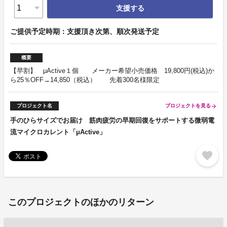
支援する
ご提供予定時期：支援頂き次第、順次発送予定
概要
【早割】 μActive１個 メーカー希望小売価格 19,800円(税込)か
ら25％OFF→14,850（税込） 先着300名様限定
プロジェクト名
プロジェクトを見る
arrow_forward
手のひらサイズでお届け 筋肉疲労の早期回復をサポートする微弱電
流マイクロカレント「μActive」
favorite
このプロジェクトのほかのリターン