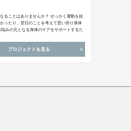
なることはありませんか？ せっかく運動を始
なかったり、翌日のことを考えて思い切り身体
お悩みの元となる身体のケアをサポートするた
作リモコンがなく、 本体は直径が44mmの
持ち運びいつでも、どこでも、 身体ケアができ
プロジェクトを見る
。