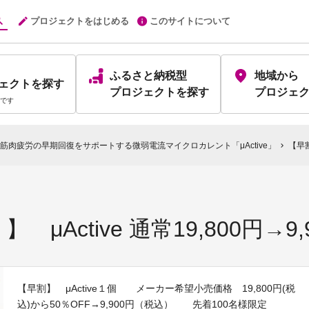
プロジェクトをはじめる
このサイトについて
ふるさと納税型
地域から
ェクト
を探す
プロジェクト
を探す
プロジェ
です
筋肉疲労の早期回復をサポートする微弱電流マイクロカレント「μActive」
【早割
chevron_right
μActive 通常19,800円→9,
【早割】 μActive１個 メーカー希望小売価格 19,800円(税
込)から50％OFF→9,900円（税込） 先着100名様限定