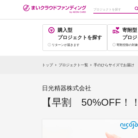
購入型
寄附型
プロジェクト
を探す
プロジ
リターンが
届きます
寄附控除の
対象
トップ
プロジェクト一覧
手のひらサイズでお届け 
chevron_right
chevron_right
日光精器株式会社
【早割 50%OFF！！】 