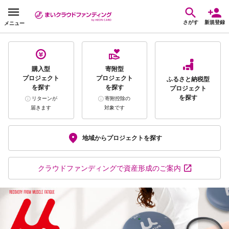
さがす
新規登録
メニュー
購入型
寄附型
プロジェクト
プロジェクト
ふるさと納税型
を探す
を探す
プロジェクト
を探す
リターンが
寄附控除の
届きます
対象です
地域から
プロジェクトを探す
クラウドファンディング
で資産形成のご案内