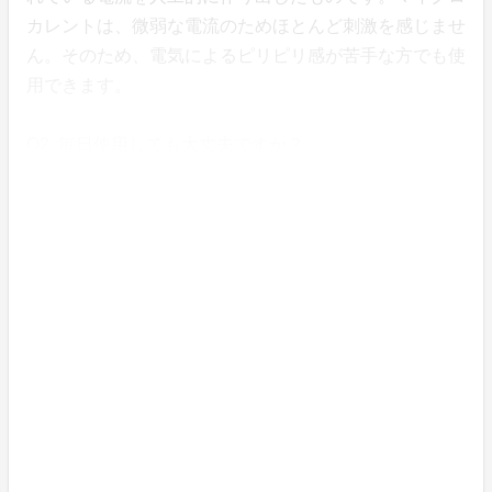
カレントは、微弱な電流のためほとんど刺激を感じませ
ん。そのため、電気によるピリピリ感が苦手な方でも使
用できます。
Q2. 毎日使用しても大丈夫ですか？
→毎日使用していただけます。
しかし、1日最大10時間程度を目安にお使いください。
Q3. 低周波治療器とは何が違いますか？
→低周波治療器は血液の循環を促しコリなどの痛みを緩
和します。そのため、低周波治療器は コリが気になる
ときに短時間使用します。一方、μActiveは筋肉疲労の
回復をサポートいたします。筋肉疲労のリカバリーとし
て長時間のご使用をおすすめします。低周波治療器で
は、炎症を起こし、熱を持っている部分には使用できま
せんが、μActiveは怪我の手前の急な痛みにもサポート