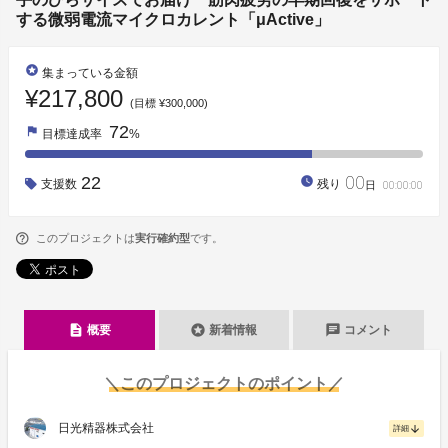
する微弱電流マイクロカレント「μActive」
stars
集まっている金額
¥217,800
(目標 ¥300,000)
72
flag
目標達成率
%
00
22
watch_later
支援数
残り
日
00
:
00
:
00
このプロジェクトは
実行確約型
です。
description
stars
chat
概要
新着情報
コメント
＼このプロジェクトのポイント／
日光精器株式会社
arrow_downward
詳細