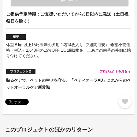
ご提供予定時期：ご支援いただいてから3日以内に発送（土日祝
祭日を除く）
概要
体重８kg 以上15㎏未満の犬用 1箱14枚入り（2週間目安） 希望小売価
格（税込）2,640円の15%OFF 1日1回1枚を、上あごの歯茎の外側に貼
り付けてください。
プロジェクト名
プロジェクトを見る
arrow_forward
貼るケアで、ペットの幸せを守る。「ペティオーラAD」これからのペ
ットオーラルケア新常識
favorite
このプロジェクトのほかのリターン