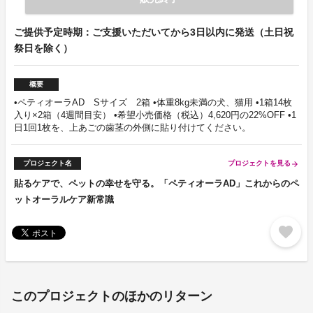
ご提供予定時期：ご支援いただいてから3日以内に発送（土日祝
祭日を除く）
概要
•ペティオーラAD Sサイズ 2箱 •体重8kg未満の犬、猫用 •1箱14枚
入り×2箱（4週間目安） •希望小売価格（税込）4,620円の22%OFF •1
日1回1枚を、上あごの歯茎の外側に貼り付けてください。
プロジェクト名
プロジェクトを見る
arrow_forward
貼るケアで、ペットの幸せを守る。「ペティオーラAD」これからのペ
ットオーラルケア新常識
favorite
このプロジェクトのほかのリターン