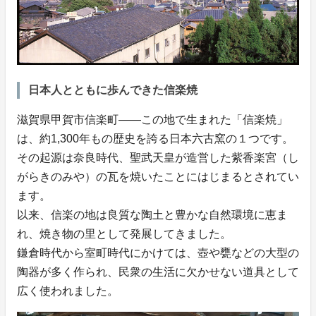
日本人とともに歩んできた信楽焼
滋賀県甲賀市信楽町——この地で生まれた「信楽焼」
は、約1,300年もの歴史を誇る日本六古窯の１つです。
その起源は奈良時代、聖武天皇が造営した紫香楽宮（し
がらきのみや）の瓦を焼いたことにはじまるとされてい
ます。
以来、信楽の地は良質な陶土と豊かな自然環境に恵ま
れ、焼き物の里として発展してきました。
鎌倉時代から室町時代にかけては、壺や甕などの大型の
陶器が多く作られ、民衆の生活に欠かせない道具として
広く使われました。