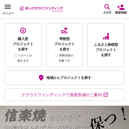
さがす
新規登録
メニュー
購入型
寄附型
プロジェクト
プロジェクト
ふるさと納税型
を探す
を探す
プロジェクト
を探す
リターンが
寄附控除の
届きます
対象です
地域から
プロジェクトを探す
クラウドファンディング
で資産形成のご案内