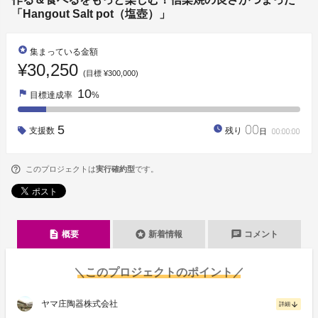
「Hangout Salt pot（塩壺）」
stars
集まっている金額
¥30,250
(目標 ¥300,000)
10
flag
目標達成率
%
00
5
watch_later
支援数
残り
日
00
:
00
:
00
このプロジェクトは
実行確約型
です。
description
stars
chat
概要
新着情報
コメント
＼このプロジェクトのポイント／
ヤマ庄陶器株式会社
arrow_downward
詳細