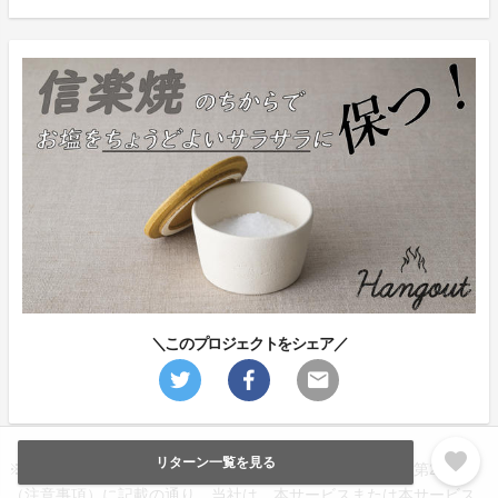
＼このプロジェクトをシェア／
favorite
リターン一覧を見る
※当該ページは「
まいクラウドファンディング利用規約
」第24条
（注意事項）に記載の通り、当社は、本サービスまたは本サービス