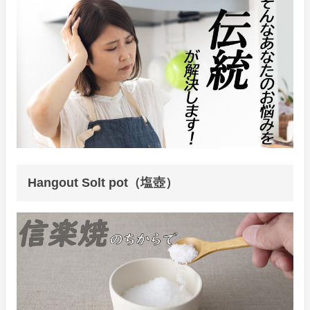
Hangout Solt pot（塩壺）