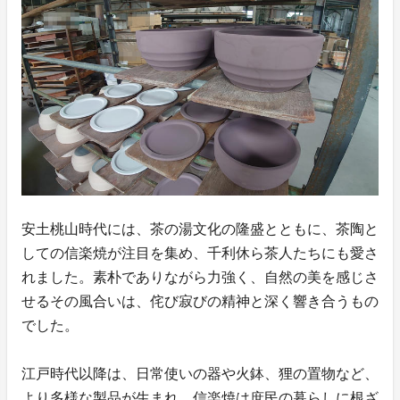
安土桃山時代には、茶の湯文化の隆盛とともに、茶陶と
しての信楽焼が注目を集め、千利休ら茶人たちにも愛さ
れました。素朴でありながら力強く、自然の美を感じさ
せるその風合いは、侘び寂びの精神と深く響き合うもの
でした。
江戸時代以降は、日常使いの器や火鉢、狸の置物など、
より多様な製品が生まれ、信楽焼は庶民の暮らしに根ざ