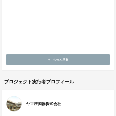
わたしたちヤマ庄陶器株式会社は滋賀県甲賀市で信楽焼
の企画・製造・卸・小売販売を行っている事業者です。
**「日々の暮らしに潤いを」**をモットーに、信楽焼の
持つ温かみや素朴さを活かしたものづくりを展開し、古
来より伝わる技術に現代のエッセンスを加え、使い手の
ライフスタイルに溶け込む焼き物づくりを目指していま
す。
もっと見る
add
プロジェクト実行者プロフィール
ヤマ庄陶器株式会社