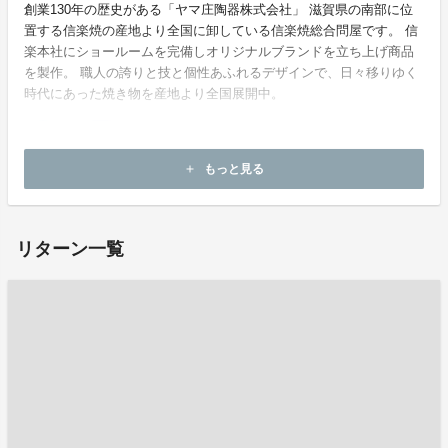
創業130年の歴史がある「ヤマ庄陶器株式会社」 滋賀県の南部に位
置する信楽焼の産地より全国に卸している信楽焼総合問屋です。 信
楽本社にショールームを完備しオリジナルブランドを立ち上げ商品
を製作。 職人の誇りと技と個性あふれるデザインで、日々移りゆく
時代にあった焼き物を産地より全国展開中。
もっと見る
add
ホームページ：
https://yamasho-touki.co.jp/
リターン一覧