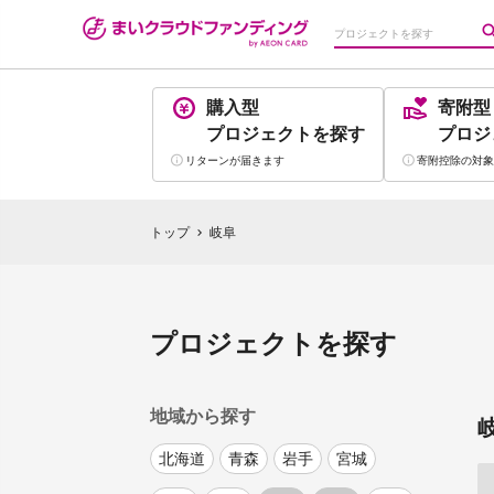
購入型
寄附型
プロジェクト
を探す
プロジ
リターンが
届きます
寄附控除の
対象
トップ
岐阜
chevron_right
プロジェクトを探す
地域から探す
北海道
青森
岩手
宮城